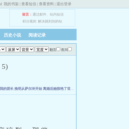
ed
我的书架
|
查看短信
|
查看资料
|
退出登录
留言：
通过邮件
、
站内短信
积分规则
解决跳到别的站
历史小说
阅读记录
翻页
夜间
5)
之我的团长
挽明从萨尔浒开始
离婚后她惊艳了世界
皇叔借点功德，王妃把符画猛了
电