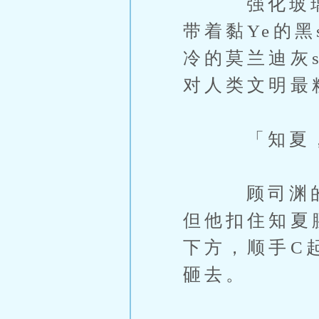
强化玻璃终
带着黏Ye的黑
冷的莫兰迪灰
对人类文明最
「知夏，
顾司渊的声
但他扣住知夏
下方，顺手C
砸去。