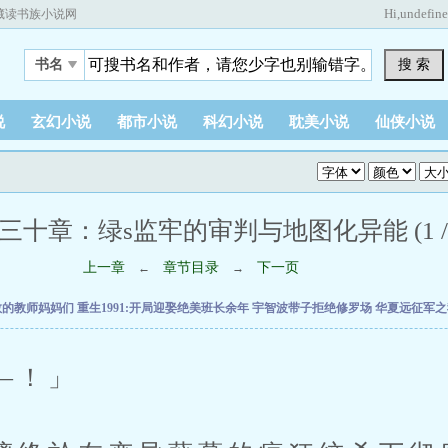
Hi,
undefin
藏读书族小说网
搜 索
书名
说
玄幻小说
都市小说
科幻小说
耽美小说
仙侠小说
三十章：绿s监牢的审判与地图化异能 (1 / 
上一章
章节目录
下一页
←
→
教的教师妈妈们
重生1991:开局迎娶绝美班长余年
宇智波带子拒绝修罗场
华夏远征军
！」