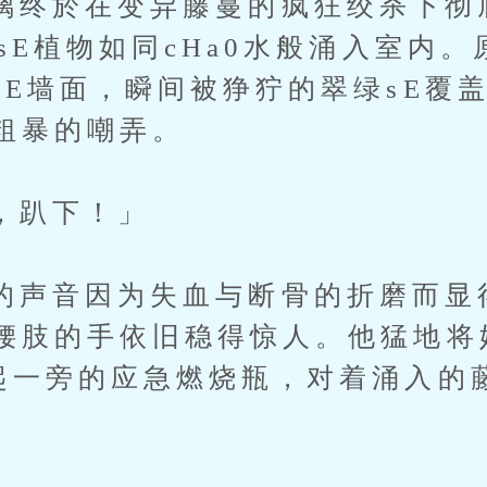
於在变异藤蔓的疯狂绞杀下彻
sE植物如同cHa0水般涌入室内
sE墙面，瞬间被狰狞的翠绿sE覆
粗暴的嘲弄。
趴下！」
音因为失血与断骨的折磨而显
腰肢的手依旧稳得惊人。他猛地将
起一旁的应急燃烧瓶，对着涌入的