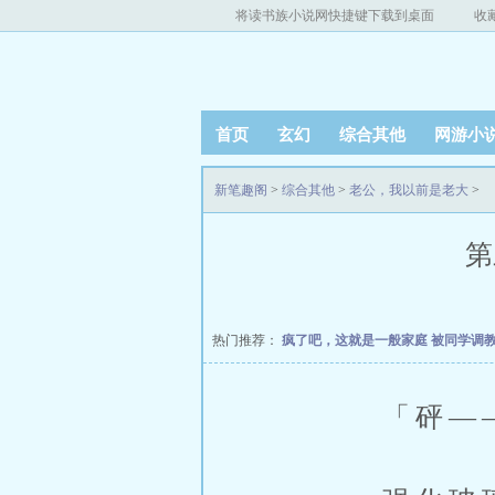
将读书族小说网快捷键下载到桌面
收
首页
玄幻
综合其他
网游小
新笔趣阁
>
综合其他
>
老公，我以前是老大
>
第
热门推荐：
疯了吧，这就是一般家庭
被同学调
「砰——