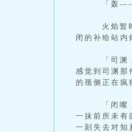
「轰——
火焰暂时阻
闭的补给站内
「司渊，你
感觉到司渊那
的颈侧正在疯
「闭嘴，管
一抹前所未有
一刻失去对知