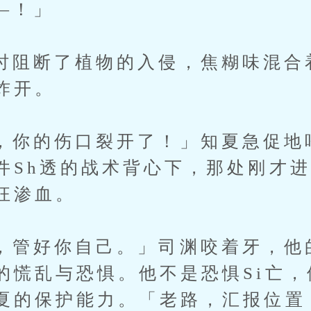
！」
断了植物的入侵，焦糊味混合
炸开。
的伤口裂开了！」知夏急促地呼
件Sh透的战术背心下，那处刚才进
狂渗血。
好你自己。」司渊咬着牙，他
的慌乱与恐惧。他不是恐惧Si亡，
夏的保护能力。「老路，汇报位置