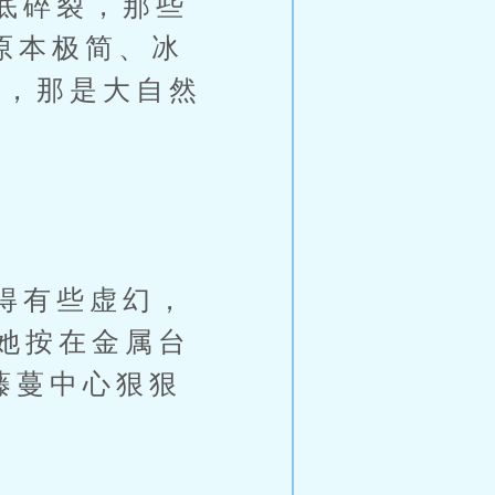
底碎裂，那些
。原本极简、冰
盖，那是大自然
得有些虚幻，
她按在金属台
藤蔓中心狠狠