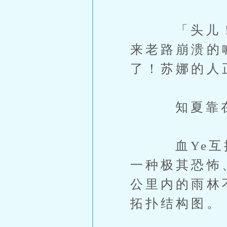
「头儿！这
来老路崩溃的
了！苏娜的人
知夏靠在司
血Ye互换後
一种极其恐怖
公里内的雨林
拓扑结构图。