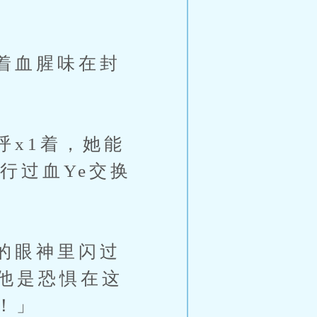
着血腥味在封
x1着，她能
行过血Ye交换
的眼神里闪过
他是恐惧在这
！」