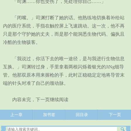
「司渊……你也受伤了，先处理你自己……」
「闭嘴。」司渊打断了她的话。他熟练地切换着补给站
内的医疗系统，手指在触控屏上飞速跳动。这一次，他不再
只是那个守护她的丈夫，而是那个能洞悉生物代码、偏执且
冷酷的生物骇客。
「我说过，你活下去的唯一途径，是与我进行生物信息
互换。」司渊转过身，手里拿着两根闪烁着银光的JiNg细导
管。他那双原本用来握枪的手，此时正稳稳定定地将导管末
端的针头对准了自己的颈动脉。
内容未完，下一页继续阅读
上一章
加书签
回目录
下一页