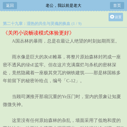
返回
老公，我以前是老大
首页
设置
第二十九章：湿热的共生与灵魂的换血 (1 / 9)
关灯
《关闭小说畅读模式体验更好》
大
A国丛林的暴雨，总是在最让人绝望的时刻如期而至。
中
小
雨水像是巨大的灰sE帷幕，将整片原始森林封闭成一座
密不透风的绿sE监牢。但在这片充满腐烂与杀机的密林深
处，竟然隐藏着一座极其突兀的钢铁建筑——那是林国栋多
年前留下的秘密补给点，编号「C-12」。
当顾司渊推开那扇沉重的Ye压门时，室内的景象让知夏
微微失神。
这里没有任何原始森林的杂乱，墙面采用了低饱和度的