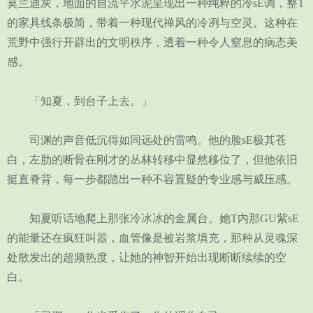
莫兰迪灰，地面的自流平水泥呈现出一种纯粹的冷sE调，整T
的家具线条极简，带着一种现代禅风的冷冽与空灵。这种在
荒野中强行开辟出的文明秩序，透着一种令人窒息的病态美
感。
「知夏，到台子上去。」
司渊的声音低沉得如同远处的雷鸣。他的脸sE极其苍
白，左肋的断骨在刚才的丛林转移中显然移位了，但他依旧
挺直脊背，每一步都踏出一种不容置疑的专业感与威压感。
知夏听话地爬上那张冷冰冰的金属台。她T内那GU紫sE
的能量还在疯狂叫嚣，血管像是被岩浆填充，那种从灵魂深
处散发出的超频热度，让她的神智开始出现断断续续的空
白。