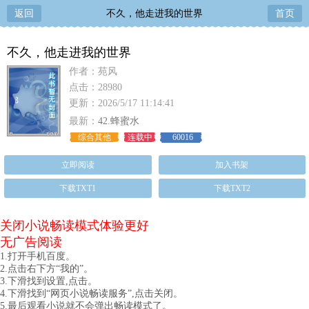
返回
不久，他走进我的世界
首页
不久，他走进我的世界
作者：苑风
点击：28980
更新：2026/5/17 11:14:41
最新：
42.蜂蜜水
综合其他
连载中
60016
立即阅读
加入书架
下载TXT1
下载TXT2
关闭小说畅读模式体验更好
无广告阅读
1.打开手机百度。
2.点击右下方“我的”。
3.下滑找到设置,点击。
4.下滑找到“网页小说畅读服务”,点击关闭。
5.最后观看小说就不会弹出畅读模式了。