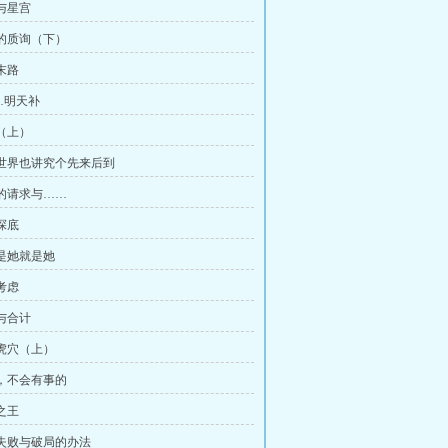
息与星宫
真正的质询（下）
瓶末路
…明天补
赏（上）
拯救世界也讲究个先来后到
局长的请求与……
一探底
她是她就是她
虑考虑
娃与合计
潭虎穴（上）
放心，不会有事的
剧之王
交涉失败与破局的办法