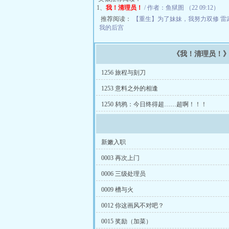
1、
我！清理员！
/ 作者：鱼狱圄 （22 09:12）
推荐阅读：
【重生】为了妹妹，我努力双修
雷
我的后宫
《我！清理员！
1256 旅程与刻刀
1253 意料之外的相逢
1250 鸫鸦：今日终得超……超啊！！！
新嫩入职
0003 再次上门
0006 三级处理员
0009 槽与火
0012 你这画风不对吧？
0015 奖励（加菜）