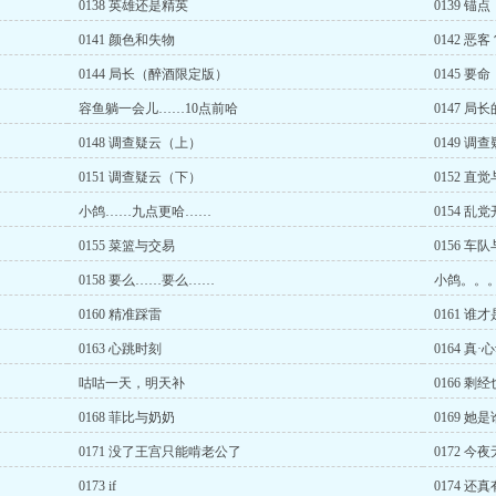
0138 英雄还是精英
0139 锚点
0141 颜色和失物
0142 恶客
0144 局长（醉酒限定版）
0145 要命
容鱼躺一会儿……10点前哈
0147 局
0148 调查疑云（上）
0149 调
0151 调查疑云（下）
0152 直
小鸽……九点更哈……
0154 乱
0155 菜篮与交易
0156 车
0158 要么……要么……
小鸽。。
0160 精准踩雷
0161 谁
0163 心跳时刻
0164 真
咕咕一天，明天补
0166 
0168 菲比与奶奶
0169 她
0171 没了王宫只能啃老公了
0172 今
0173 if
0174 还