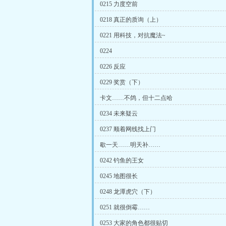
0215 力度空前
0218 真正的质询（上）
0221 用科技，对抗魔法~
0224
0226 反应
0229 奖赏（下）
卡文……不鸽，但十二点哈
0234 未来疑云
0237 顺着网线找上门
歇一天……明天补……
0242 钓鱼的王女
0245 地图很长
0248 龙潭虎穴（下）
0251 就很倒霉……
0253 大家的角色都很贴切