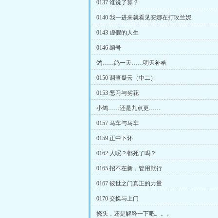
0137 谁说了算？
0140 我一进来就看见安娜在打玫兰妮
0143 虚假的人生
0146 编号
鸽……鸽一天……明天补哈
0150 调查疑云（中二）
0153 恶习与劣花
小鸽……还是九点更……
0157 马车与马车
0159 正中下怀
0162 人呢？都死了吗？
0165 招不在新，管用就行
0167 彼世之门真正的力量
0170 交换与上门
挠头，还是解释一下吧。。。