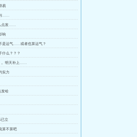
军辟易
涉与……
八点发……
夜影响
原来不是运气……或者也算运气？
你想干什么？？？
。。明天补上……
级的实力
点发哈
AG已立
就说算不算吧