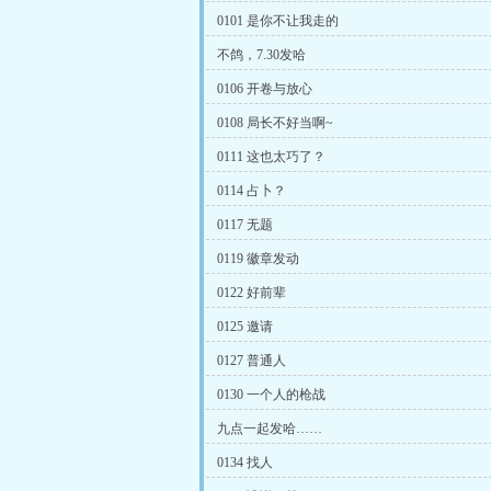
0101 是你不让我走的
不鸽，7.30发哈
0106 开卷与放心
0108 局长不好当啊~
0111 这也太巧了？
0114 占卜？
0117 无题
0119 徽章发动
0122 好前辈
0125 邀请
0127 普通人
0130 一个人的枪战
九点一起发哈……
0134 找人