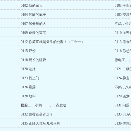
0102 新的家人
0103 千
0104 苏醒的疯子
0105 交
0107 够分量的人
不鸽，但
0109 奇怪的审问
0110 血
0112 你简直就是天生的公爵！（二合一）
0113 
0115 评价
0116 
0118 局长的建议
停电了。
0120 选择
0121 二
0123 找上门
0124 异变
0126 暴露
不鸽，八
0128 地牢
0129 谋划
捂脸……小鸽一下，十点发哈
0131 问题
0132 倒霉还是歹运？
0133 FL
0135 正经人谁玩儿潜入啊
0136 你