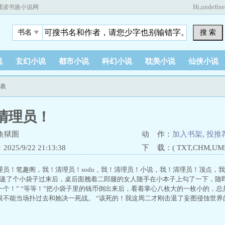
Hi,
undefin
藏读书族小说网
搜 索
书名
说
玄幻小说
都市小说
科幻小说
耽美小说
仙侠小说
列表
清理员！
鱼狱圄
动 作：
加入书架
,
投推
25/9/22 21:13:38
下 载：( TXT,CHM,UMD,
理员！笔趣阁，我！清理员！sodu，我！清理员！小说，我！清理员！顶点，我
手递了个小袋子过来后，桌后面翘着二郎腿的女人随手在小本子上勾了一下，随
一个！” “等等！”把小袋子里的钱币倒出来后，看着掌心八枚大的一枚小的，
恨不能当场扑过去和她决一死战。 “该死的！我这周二才刚击退了妄图侵蚀世