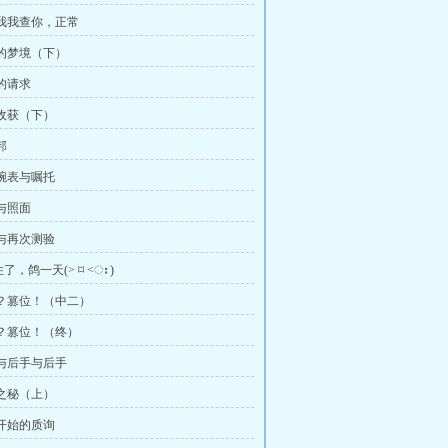
你查我我查你，正常
奇怪的梦境（下）
玛的请求
外收获（下）
邦
梦腕表与嘱托
伏与照面
题与再次测验
，鸽一天(˃ ⌑ ˂ഃ )
开会？篡位！（中二）
开会？篡位！（终）
后手与后手与后手
瓶之秘（上）
前开始的质询