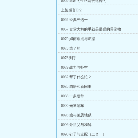
0059 果断的性格是会遗传的
上架感言Or2
0064 经典三选一
0067 食堂大妈的手就是最强的异常物
0070 媚丽焦点与证据
0073 烧了的
0076 到手
0079 战力与扑空
0082 帮了什么忙？
0085 猫语和新同事
0088 一条绷带
0090 光速翻车
0093 糖与莱恩地狱
0096 外祖父与和解
0098 钉子与支配（二合一）