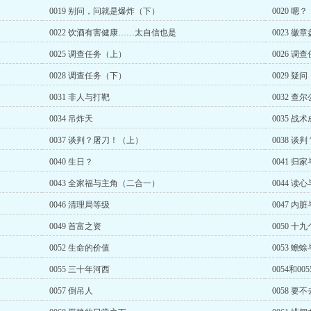
0019 别问，问就是爆炸（下）
0020 嗯
0022 饮酒有害健康……太自信也是
0023 
0025 调查任务（上）
0026 调
0028 调查任务（下）
0029 疑问
0031 非人与打靶
0032 查
0034 吊炸天
0035 战术
0037 谈判？屠刀！（上）
0038 
0040 生日？
0041 归
0043 全家福与主角（二合一）
0044 读
0046 清理局等级
0047 内
0049 首富之资
0050 
0052 生命的价值
0053 蟾
0055 三十年河西
0054和00
0057 倒吊人
0058 