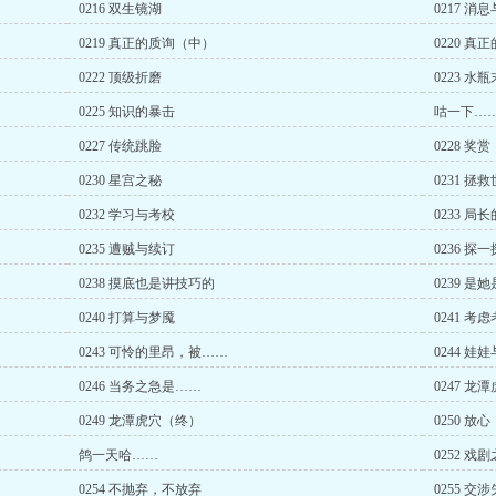
0216 双生镜湖
0217 消
0219 真正的质询（中）
0220 
0222 顶级折磨
0223 水
0225 知识的暴击
咕一下…
0227 传统跳脸
0228 奖
0230 星宫之秘
0231 
0232 学习与考校
0233 
0235 遭贼与续订
0236 探
0238 摸底也是讲技巧的
0239 是
0240 打算与梦魇
0241 考
0243 可怜的里昂，被……
0244 娃
0246 当务之急是……
0247 龙
0249 龙潭虎穴（终）
0250 
鸽一天哈……
0252 戏
0254 不抛弃，不放弃
0255 