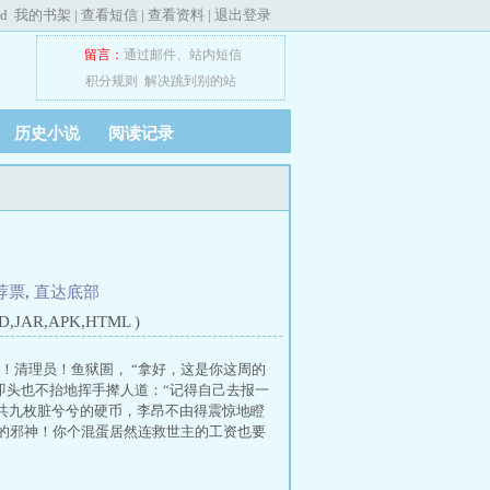
ed
我的书架
|
查看短信
|
查看资料
|
退出登录
留言：
通过邮件
、
站内短信
积分规则
解决跳到别的站
历史小说
阅读记录
荐票
,
直达底部
JAR,APK,HTML )
！清理员！鱼狱圄， “拿好，这是你这周的
即头也不抬地挥手撵人道：“记得自己去报一
总共九枚脏兮兮的硬币，李昂不由得震惊地瞪
界的邪神！你个混蛋居然连救世主的工资也要