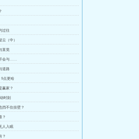
？
长的过往
查疑云（中）
觉与直觉
党开会与……
队与道路
。9点更哈
才是赢家？
·心动时刻
剩经也挡不住挂壁？
是谁？
夜无人入眠
真有？