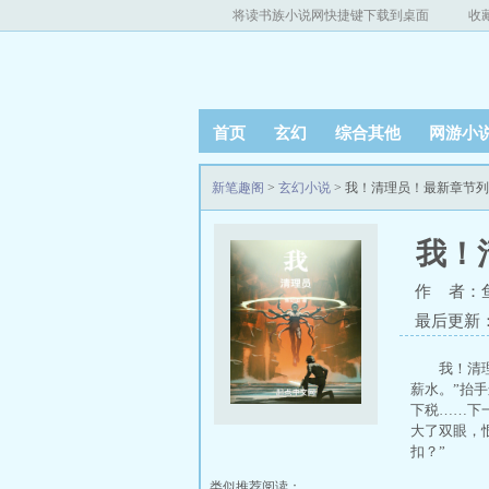
将读书族小说网快捷键下载到桌面
收
首页
玄幻
综合其他
网游小
新笔趣阁
>
玄幻小说
> 我！清理员！最新章节
我！
作 者：
最后更新：20
我！清
薪水。”抬
下税……下
大了双眼，
扣？”
类似推荐阅读：