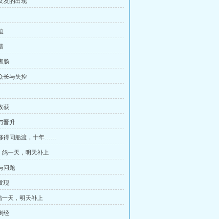
闻女友的出现
值
错
诉衷肠
采众长与失控
外收获
相与晋升
百年修得同船渡，十年……
，鸽一天，明天补上
带与问题
外发现
鸽一天，明天补上
玛剩经