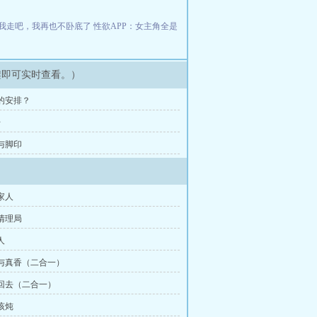
我走吧，我再也不卧底了
性欲APP：女主角全是
架即可实时查看。）
运的安排？
号
山与脚印
与家人
六清理局
人
恶疫与真香（二合一）
再转回去（二合一）
实该炖