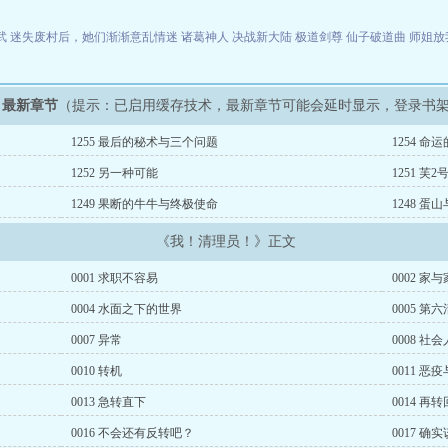
武
迷失废村后，她们渐渐意乱情迷
诸葛神人 决战新大陆
极道剑尊
仙子破道曲
师姐放
》最新章节
（提示：已启用缓存技术，最新章节可能会延时显示，登录书
1255 最后的秘术与三个问题
1254 命
1252 另一种可能
1251 芙2
1249 果断的牛牛与终极使命
1248 蛋
《我！清理员！》正文
0001 求职不容易
0002 家
0004 水面之下的世界
0005 第
0007 异常
0008 社会
0010 转机
0011 
0013 急转直下
0014 
0016 不会还有反转吧？
0017 确