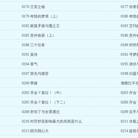
0176 王室之秘
0177 
0179 奇怪的梦境（上）
0180 
0182 家庭矛盾与魇之王
0183 艾
0185 意外收获（上）
0186 意
0188 三个任务
0189 邦邦
0191 真传
0192 寻
0194 香气
0195 潜
0197 荣光与痛苦
0198 问
0200 孽缘
颈椎扛不住了
0202 开会？篡位！（中）
0203 
0205 开会？篡位！（下二）
0206 
0208 舒坦了与全票通过
0209 
0210 对乔舒亚影响最大的东西是什么
0211 水
0213 因为我心大
0214 提