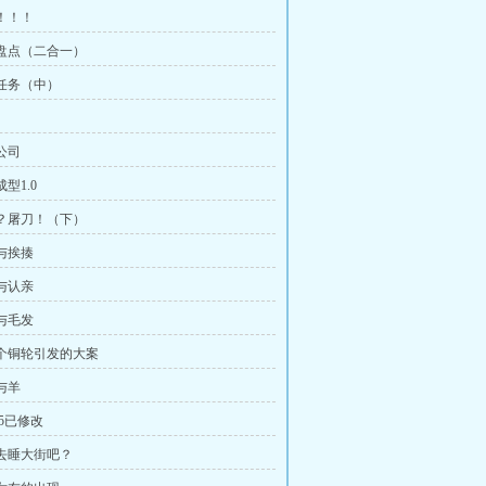
？！！！
徽章盘点（二合一）
查任务（中）
尔公司
成型1.0
谈判？屠刀！（下）
家与挨揍
心与认亲
脏与毛发
十九个铜轮引发的大案
蜍与羊
55已修改
要不去睡大街吧？