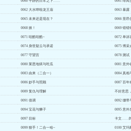
0060 平静的日常之下……
0061 绯
0062 大水哗啦龙王庙
0063 暴露
0065 未来还是现在？
0066 里昂
0068 掀！
0069 错错
0071 哇酷哇酷~
0072 单
0074 身世疑云与承诺
0075 博
0077 守望宫
0078 测试
0080 莱恩地狱与吃瓜
0081 意
0083 由来（二合一）
0084 真
0086 妙手与照顾
0087 
0089 复仇与理解
不好意思
0091 借调
0092 绷
0094 宝花与狮子
0095 意
0097 目标
卡文……
0099 狠手！二合一哈~
0100 艾