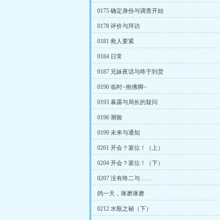
0175 确定身份与调查开始
0178 评价与拜访
0181 救人要紧
0184 日常
0187 兄妹夜话与终于到货
0190 临时~抱佛脚~
0193 暴露与局长的疑问
0196 测验
0199 未来与通知
0201 开会？篡位！（上）
0204 开会？篡位！（下）
0207 没有终二与……
鸽一天，琢磨琢磨
0212 水瓶之秘（下）