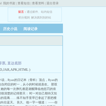
ed
我的书架
|
查看短信
|
查看资料
|
退出登录
留言：
通过邮件
、
站内短信
积分规则
解决跳到别的站
历史小说
阅读记录
荐票
,
直达底部
JAR,APK,HTML )
小说，Ryan的日记本（骨科）顶点，Ryan的
欢有自闭症的时一，从小的时候就喜欢。 那双
 她的每一次挣扎都是谢醒降临他惩罚的依
谢醒很清楚的记得那天： 时一对自己期待又怯
烁的琉璃…… 殊不知手里早已拿起了那把檀
向往蓝天。 良久、他一字一顿道： ——你