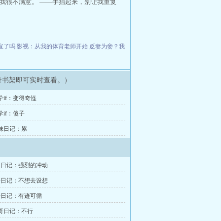
让我很不满意。 ——手抬起来，别让我重复
官宣了吗
影视：从我的体育老师开始
贬妻为妾？我
录书架即可实时查看。）
学if：变得奇怪
学if：傻子
妹妹日记：累
哥日记：强烈的冲动
哥日记：不想去设想
哥日记：有迹可循
哥哥日记：不行