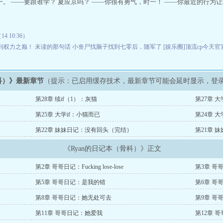
一。 ——要跟谁学？ 夏应京吗？ ——你很有勇气，时一！ ——你最近的行为
 10:36）
到权力之巅！
未读的那句话
小丧尸找脑子找到七零后，随军了
[娱乐圈]顶流cp今天
科）》最新章节
（提示：已启用缓存技术，最新章节可能会延时显示，登
第28章 续if（1）：灰猫
第27章 大
第25章 大学if：小猫而已
第24章 大
第22章 妹妹日记：没有回头（完结）
第21章 
《Ryan的日记本（骨科）》正文
第2章 哥哥日记：Fucking lose-lose
第3章 哥
第5章 哥哥日记：是我的错
第6章 哥
第8章 哥哥日记：她无处可去
第9章 哥
第11章 哥哥日记：她爱我
第12章 