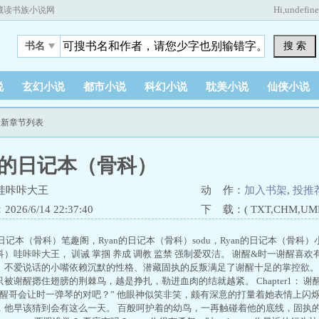
Hi,
undefin
藏读书族小说网
搜 索
书名
说
玄幻小说
都市小说
科幻小说
耽美小说
仙侠小说
最新章节列表
an的日记本（骨科）
哇咔咔大王
动 作：
加入书架
,
投推
26/6/14 22:37:40
下 载：( TXT,CHM,UMD,
的日记本（骨科）笔趣阁，Ryan的日记本（骨科）sodu，Ryan的日记本（骨科）
）哇咔咔大王， 训诫 掌掴 养成 调教 监禁 强制爱双洁。 谢醒&时一谢醒喜
、不爱说话的小嘴依赖沉默的性格、潜藏固执的反叛满足了谢醒十足的掌控欲。
被谢醒摁住翅膀的荆棘鸟，越是挣扎，勒进血肉的结就越紧。 Chapter1： 
“醒哥会让时一弹琴的对吧？” 他眼神似笑非笑，颇有深意的打量着她表情上闪
，他早该猜到会有这么一天。 百般呵护着的幼鸟，一再触碰着他的底线，固执的