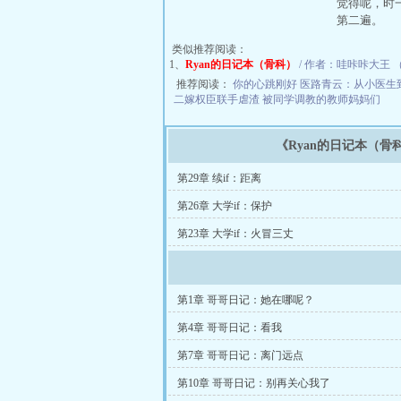
觉得呢，时
第二遍。
类似推荐阅读：
1、
Ryan的日记本（骨科）
/ 作者：哇咔咔大王 （14
推荐阅读：
你的心跳刚好
医路青云：从小医生
二嫁权臣联手虐渣
被同学调教的教师妈妈们
《Ryan的日记本（骨
第29章 续if：距离
第26章 大学if：保护
第23章 大学if：火冒三丈
第1章 哥哥日记：她在哪呢？
第4章 哥哥日记：看我
第7章 哥哥日记：离门远点
第10章 哥哥日记：别再关心我了