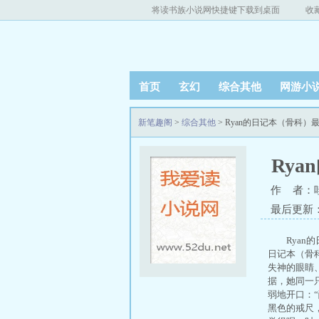
将读书族小说网快捷键下载到桌面
收
首页
玄幻
综合其他
网游小
新笔趣阁
>
综合其他
> Ryan的日记本（骨科）
Ry
作 者：
最后更新：20
Ryan
日记本（骨科
失神的眼睛
据，她同一只
弱地开口：
黑色的戒尺