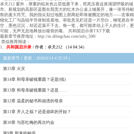
卓天212 窗外，厚重的铅灰色云层低垂下来，死死压着这座渴望呼吸的城
市。新规划的高新区蓝图在我宽大的红木办公桌上铺展开，像一张等待献
祭的庞大符咒。我的指尖划过地图上那两处即将被圈定的地方——宏泰精
细化工厂与晶锐半导体制造基地。审批意见栏还是一片空白，钢笔悬在半
空，墨色沉沉，却迟迟落不下去。每一笔，都可能牵动上千人的生计，更
可能，无声无息地释放出噬骨的毒。 共和国启示录TXT下载
最新章节推荐地址：http://m.dllingchao.com/info_508/
类似推荐阅读：
1、
共和国启示录
/ 作者：卓天212 （14 04:34）
最新章节 ( 更新：2026/6/14 4:35:59 )
第15章 火灾
第14章 和母亲破镜重圆？还是(续)
第13章 和母亲破镜重圆？还是……
第12章 温柔的秘书和崩溃的母亲
第11章 齐人之福？还是崩坏的开始？
第10章 与苏红梅的再次约会
第9章 新来的秘书