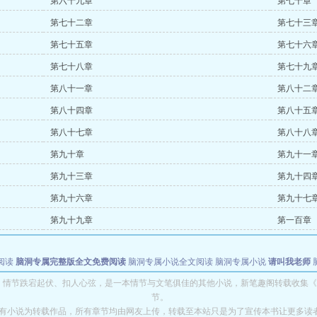
第六十九章
第七十章
第七十二章
第七十三
第七十五章
第七十六
第七十八章
第七十九
第八十一章
第八十二
第八十四章
第八十五
第八十七章
第八十八
第九十章
第九十一
第九十三章
第九十四
第九十六章
第九十七
第九十九章
第一百章
阅读
脑洞专属完整版全文免费阅读
脑洞专属小说全文阅读
脑洞专属小说
请叫我老师
世者
穿书第一天就结婚小说全文阅读
》情节跌宕起伏、扣人心弦，是一本情节与文笔俱佳的其他小说，新笔趣阁转载收集《
节。
有小说为转载作品，所有章节均由网友上传，转载至本站只是为了宣传本书让更多读