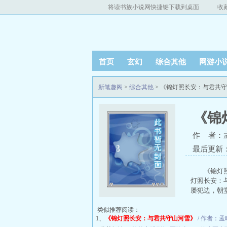
将读书族小说网快捷键下载到桌面
收
首页
玄幻
综合其他
网游小
新笔趣阁
>
综合其他
> 《锦灯照长安：与君共
《锦
作 者：
最后更新：20
《锦灯
灯照长安：
屡犯边，朝堂
类似推荐阅读：
1、
《锦灯照长安：与君共守山河雪》
/ 作者：孟晴