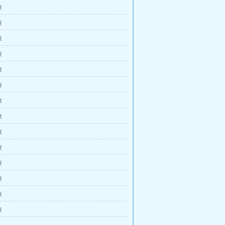
章
章
章
章
章
章
章
章
章
章
章
章
章
章