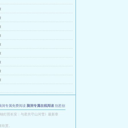
章
章
章
章
章
章
章
章
章
脑洞专属免费阅读
脑洞专属在线阅读
别惹创
锦灯照长安：与君共守山河雪》最新章
者欣赏。