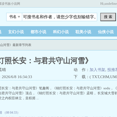
Hi,
undefin
藏读书族小说网
搜 索
书名
说
玄幻小说
都市小说
科幻小说
耽美小说
仙侠小说
守山河雪》最新章节列表
灯照长安：与君共守山河雪》
孟晴
动 作：
加入书架
,
投推
26/6/8 16:34:33
下 载：( TXT,CHM,UMD,
照长安：与君共守山河雪》笔趣阁，《锦灯照长安：与君共守山河雪》sodu，
与君共守山河雪》顶点，《锦灯照长安：与君共守山河雪》孟晴， 长安城大雪
之内权臣林立，皇权摇 ...
 （08 04:33）