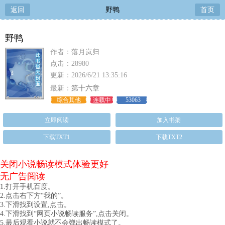
返回
野鸭
首页
野鸭
作者：落月岚归
点击：28980
更新：2026/6/21 13:35:16
最新：
第十六章
综合其他
连载中
53063
立即阅读
加入书架
下载TXT1
下载TXT2
关闭小说畅读模式体验更好
无广告阅读
1.打开手机百度。
2.点击右下方“我的”。
3.下滑找到设置,点击。
4.下滑找到“网页小说畅读服务”,点击关闭。
5.最后观看小说就不会弹出畅读模式了。