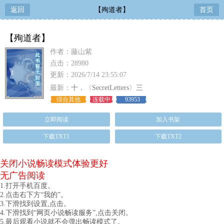
返回
【殉道者】
首页
【殉道者】
作者：藤山紫
点击：28980
更新：2026/7/14 23:55:07
最新：
十．〈SecretLetters〉三
综合其他
连载中
93953
立即阅读
加入书架
下载TXT1
下载TXT2
关闭小说畅读模式体验更好
无广告阅读
1.打开手机百度。
2.点击右下方“我的”。
3.下滑找到设置,点击。
4.下滑找到“网页小说畅读服务”,点击关闭。
5.最后观看小说就不会弹出畅读模式了。