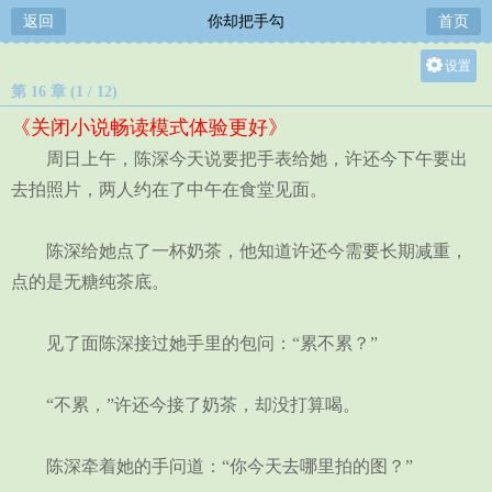
返回
你却把手勾
首页
设置
第 16 章 (1 / 12)
关灯
《关闭小说畅读模式体验更好》
大
周日上午，陈深今天说要把手表给她，许还今下午要出
中
去拍照片，两人约在了中午在食堂见面。
小
陈深给她点了一杯奶茶，他知道许还今需要长期减重，
点的是无糖纯茶底。
见了面陈深接过她手里的包问：“累不累？”
“不累，”许还今接了奶茶，却没打算喝。
陈深牵着她的手问道：“你今天去哪里拍的图？”