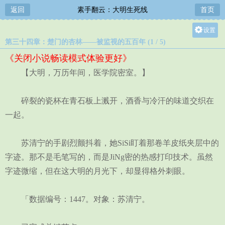
返回
素手翻云：大明生死线
首页
设置
第三十四章：楚门的杏林——被监视的五百年 (1 / 5)
关灯
《关闭小说畅读模式体验更好》
大
【大明，万历年间，医学院密室。】
中
小
碎裂的瓷杯在青石板上溅开，酒香与冷汗的味道交织在
一起。
苏清宁的手剧烈颤抖着，她SiSi盯着那卷羊皮纸夹层中的
字迹。那不是毛笔写的，而是JiNg密的热感打印技术。虽然
字迹微缩，但在这大明的月光下，却显得格外刺眼。
「数据编号：1447。对象：苏清宁。