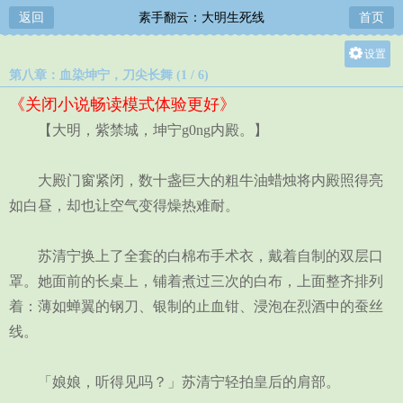
返回
素手翻云：大明生死线
首页
设置
第八章：血染坤宁，刀尖长舞 (1 / 6)
关灯
《关闭小说畅读模式体验更好》
大
【大明，紫禁城，坤宁g0ng内殿。】
中
小
大殿门窗紧闭，数十盏巨大的粗牛油蜡烛将内殿照得亮
如白昼，却也让空气变得燥热难耐。
苏清宁换上了全套的白棉布手术衣，戴着自制的双层口
罩。她面前的长桌上，铺着煮过三次的白布，上面整齐排列
着：薄如蝉翼的钢刀、银制的止血钳、浸泡在烈酒中的蚕丝
线。
「娘娘，听得见吗？」苏清宁轻拍皇后的肩部。