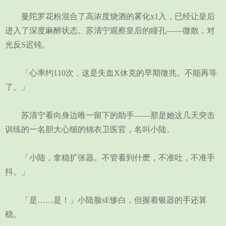
曼陀罗花粉混合了高浓度烧酒的雾化x1入，已经让皇后
进入了深度麻醉状态。苏清宁观察皇后的瞳孔——微散，对
光反S迟钝。
「心率约110次，这是失血X休克的早期徵兆。不能再等
了。」
苏清宁看向身边唯一留下的助手——那是她这几天突击
训练的一名胆大心细的锦衣卫医官，名叫小陆。
「小陆，拿稳扩张器。不管看到什麽，不准吐，不准手
抖。」
「是……是！」小陆脸sE惨白，但握着银器的手还算
稳。