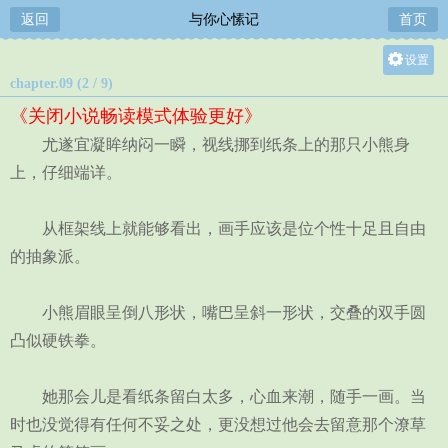
返回
与你心愫记
首页
设置
chapter.09 (2 / 9)
关灯
《关闭小说畅读模式体验更好》
大
尤遂宜凝眸纳闷一瞬，视线挪到纸条上的那只小熊身
中
上，仔细端详。
小
从框架线上就能够看出，画手应该是位个性十足且自由
的抽象派。
小熊眉眼呈倒八形状，嘴巴呈斜一形状，交叠的双手圆
凸似硬铁拳。
她那会儿是看纸条留白太多，心血来潮，随手一画。当
时也没觉得有任何不妥之处，更没想过他会去留意那个潦草