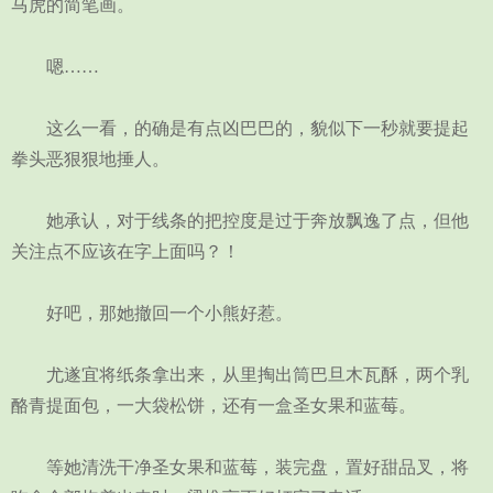
马虎的简笔画。
嗯……
这么一看，的确是有点凶巴巴的，貌似下一秒就要提起
拳头恶狠狠地捶人。
她承认，对于线条的把控度是过于奔放飘逸了点，但他
关注点不应该在字上面吗？！
好吧，那她撤回一个小熊好惹。
尤遂宜将纸条拿出来，从里掏出筒巴旦木瓦酥，两个乳
酪青提面包，一大袋松饼，还有一盒圣女果和蓝莓。
等她清洗干净圣女果和蓝莓，装完盘，置好甜品叉，将