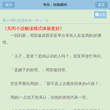
返回
等你，转眼瞬间
首页
设置
第274章已经是你另一半 (1 / 4)
关灯
《关闭小说畅读模式体验更好》
大
一回到家，周彩璇就跟安亚琴分享有人在追周皓l的事
中
情。
小
「儿子，是谁？是妈认识的人吗？」安亚琴连忙询问。
「是嫂子的助理。」周彩璇回答。
安亚琴看向周皓l，「那不是上次载你回来的nV孩？」
周皓l一点也不想承认，但他的表情代表一切。