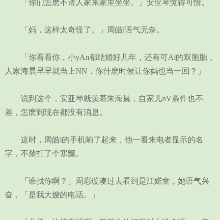
「你们怎麽不请人家来家里坐坐。」安亚琴觉得可惜。
「妈，这样太奇怪了。」周皓l语气无奈。
「你看看你，小yAn都结婚好几年，还有可Ai的双胞胎，
人家海晨早早就当上NN，你什麽时候让你妈也当一回？」
说到这个，安亚琴就羡慕朱海晨，自家儿nV条件也不
差，怎麽到现在都没有消息。
这时，周皓l的手机响了起来，他一看来电者显示的名
字，不禁打了个寒颤。
「谁找你啊？」周彩璇凑过去看到是江婼童，她语气兴
奋，「是我大嫂的电话。」