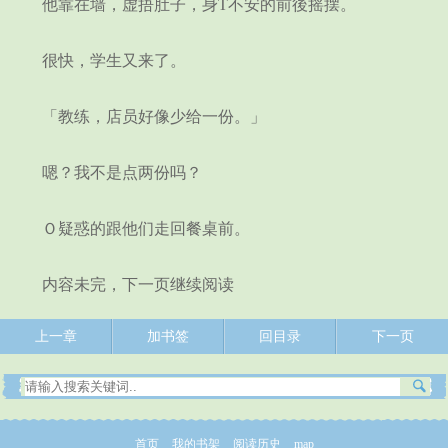
他靠在墙，虚捂肚子，身T不安的前後摇摆。
很快，学生又来了。
「教练，店员好像少给一份。」
嗯？我不是点两份吗？
Ｏ疑惑的跟他们走回餐桌前。
内容未完，下一页继续阅读
上一章
加书签
回目录
下一页
首页
我的书架
阅读历史
map