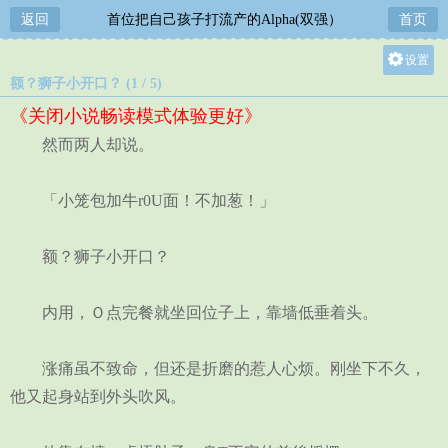
返回
首位把自己孩子打流产的Alpha(双强）
首页
设置
额？狮子小开口？ (1 / 5)
关灯
《关闭小说畅读模式体验更好》
大
然而两人却说。
中
小
「小笼包加牛r0U面！不加葱！」
额？狮子小开口？
内用，Ｏ点完餐就坐回位子上，靠墙低垂着头。
涨痛虽不致命，但还是折磨的惹人心烦。刚坐下不久，
他又起身站到外头吹风。