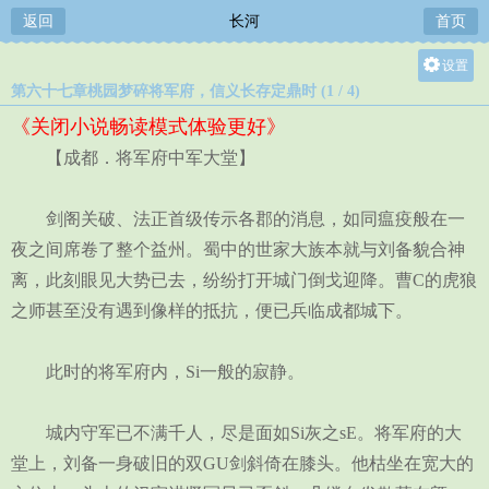
返回
长河
首页
设置
第六十七章桃园梦碎将军府，信义长存定鼎时 (1 / 4)
关灯
《关闭小说畅读模式体验更好》
大
【成都．将军府中军大堂】
中
小
剑阁关破、法正首级传示各郡的消息，如同瘟疫般在一
夜之间席卷了整个益州。蜀中的世家大族本就与刘备貌合神
离，此刻眼见大势已去，纷纷打开城门倒戈迎降。曹C的虎狼
之师甚至没有遇到像样的抵抗，便已兵临成都城下。
此时的将军府内，Si一般的寂静。
城内守军已不满千人，尽是面如Si灰之sE。将军府的大
堂上，刘备一身破旧的双GU剑斜倚在膝头。他枯坐在宽大的