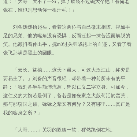
道：「大哥！大不了一Si，掉了脑袋不过碗大个疤！有俺老
张在，谁也别想动你一根汗毛！」
刘备缓缓抬起头，看着这两位与自己微末相随、视如手
足的兄弟。他的嘴角没有恐惧，反而泛起一抹苦涩而解脱的
笑。他颤抖着伸出手，抚m0过关羽战袍上的血迹，又看了看
张飞那满是黑土的圆眼。
「云长、益德……这天下虽大，可这大汉江山，终究是
要易主了。」刘备的声音很轻，却带着一种前所未有的平
静：「我刘备半生颠沛流离，皆以仁义二字立身。可如今，
这仁义的大旗若是倒了，备若是如丧家之犬般苟活於蛮荒，
那与那窃国之贼、碌碌之辈又有何异？又有哪里……真正是
我的容身之所？」
「大哥……」关羽的双膝一软，砰然跪倒在地。