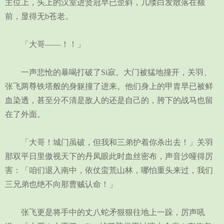
主位上，头上的汉室进贤冠早已歪斜，几缕白发散落在额
前，显得无b苍老。
「大哥——！！」
一声悲怆的暴喝打破了Si寂。大门被猛地撞开，关羽、
张飞两尊铁塔般的身躯撞了进来。他们身上的甲胄早已被鲜
血染透，甚至分不清是敌人的还是自己的，胯下的战马也留
在了外面。
「大哥！城门虽破，但我和三弟护着你杀出去！」关羽
那双平日里傲视天下的丹凤眼此时血丝密布，声音沙哑得厉
害：「咱们退入南中，依仗蛮荒山林，哪怕重头来过，我们
三兄弟也绝不向那曹贼认命！」
张飞更是将手中的丈八蛇矛狠狠往地上一跺，厉声吼